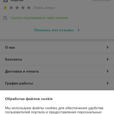
Очень плохо
Сделка подтверждена через корзину
Показать все отзывы
О нас
Контакты
Доставка и оплата
График работы
Полная версия сайта
Обработка файлов cookie
Политика обработки cookies
Мы используем файлы cookies для обеспечения удобства
пользователей портала и предоставления персональных