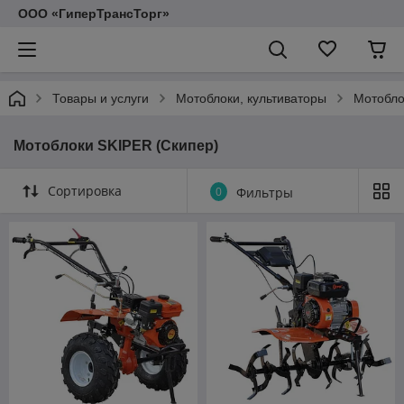
ООО «ГиперТрансТорг»
Товары и услуги
Мотоблоки, культиваторы
Мотобло
Мотоблоки SKIPER (Скипер)
Сортировка
0
Фильтры